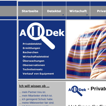
Ich will wissen ob ...
- Priva
...
mein Partner treu ist.
...
mein Mitarbeiter ehrlich ist.
...
ich genügend Schutz habe.
...
meine Mitbewerber fair sind.