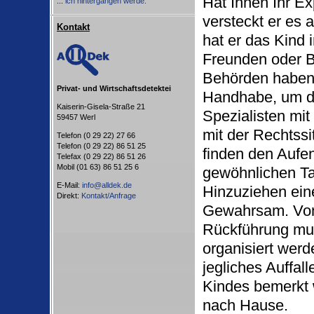
Hat Ihnen Ihr E
...
ich hintergangen werde.
versteckt er es 
Kontakt
hat er das Kind 
Freunden oder B
Behörden haben 
Privat- und Wirtschaftsdetektei
Handhabe, um da
Kaiserin-Gisela-Straße 21
Spezialisten mi
59457 Werl
mit der Rechtssi
Telefon (0 29 22) 27 66
Telefon (0 29 22) 86 51 25
finden den Aufen
Telefax (0 29 22) 86 51 26
Mobil (01 63) 86 51 25 6
gewöhnlichen Ta
E-Mail:
info@alldek.de
Hinzuziehen ein
Direkt:
Kontakt/Anfrage
Gewahrsam. Von
Rückführung muss
organisiert wer
jegliches Auffa
Kindes bemerkt 
nach Hause.